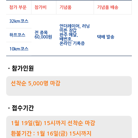
참가 부문
참가비
기념품
기념품 배송
32km코스
언더레이어, 러닝
미튼 장갑
전 종목
완주 메달,
하프코스
60,000원
택배 발송
배번호,
온라인 기록증
10km코스
ㆍ참가인원
선착순 5,000명 마감
ㆍ접수기간
1월 19일(월) 15시까지 선착순 마감
환불기간 : 1월 16일(금) 15시까지