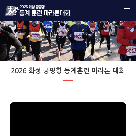
2026 화성 궁평항 동계훈련 마라톤 대회